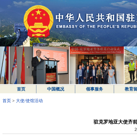
首页
中国概况
领事服务
教育
首页
>
大使/使馆活动
驻克罗地亚大使齐
2