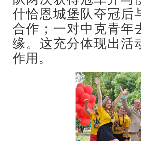
什恰恩城堡队
夺
冠后
合作
；
一对中克青年
缘
。
这充分体现出活
作用。