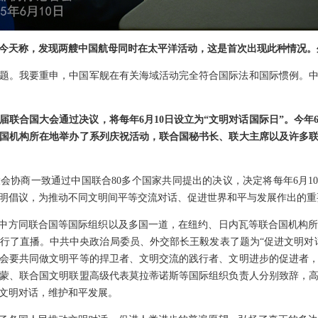
今天称，发现两艘中国航母同时在太平洋活动，这是首次出现此种情况。
题。我要重申，中国军舰在有关海域活动完全符合国际法和国际惯例。
届联合国大会通过决议，将每年6月10日设立为“文明对话国际日”。今年6
国机构所在地举办了系列庆祝活动，联合国秘书长、联大主席以及许多
大会协商一致通过中国联合80多个国家共同提出的决议，决定将每年6月1
明倡议，为推动不同文明间平等交流对话、促进世界和平与发展作出的重
。中方同联合国等国际组织以及多国一道，在纽约、日内瓦等联合国机构
行了直播。中共中央政治局委员、外交部长王毅发表了题为“促进文明对
会要共同做文明平等的捍卫者、文明交流的践行者、文明进步的促进者
勒蒙、联合国文明联盟高级代表莫拉蒂诺斯等国际组织负责人分别致辞，
文明对话，维护和平发展。