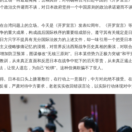
的立场一再遮遮掩掩，含糊其辞，对明确将台湾归还中国的《开罗宣言
个政治文件避而不谈，对日本政府坚持一个中国原则的政治承诺避而不谈
在台湾问题上的立场。今天是《开罗宣言》发表82周年。《开罗宣言》
争的重大成果，构成战后国际秩序的重要组成部分。遵守其有关规定是
日方只字不提具有充分国际法效力的上述文件，却一味引用一个把受日
主义侵略惨痛记忆的漠视，对世界反法西斯战争历史真相的亵渎，对联
增加防卫预算，图谋修改“无核三原则”。日本某些势力正极力突破“和平
教训，从未真正直面和反思日本在战争中犯下的滔天罪责，从未真正遏
法，让世人遗忘，为自己“松绑”。这种伎俩欺骗不了世人。
得。日本在口头上搪塞敷衍，在行动上一意孤行，中方对此绝不接受。
反省，严肃对待中方要求，老老实实收回错误言论，以实际行动体现对中