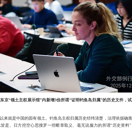
东京“领土主权展示馆”内新增3份所谓“证明钓鱼岛归属”的历史文件，
以来就是中国的固有领土。钓鱼岛主权归属历史经纬清楚，法理依据确
皆是。日方挖空心思搜罗一些断章取义、毫无说服力的所谓“历史资料