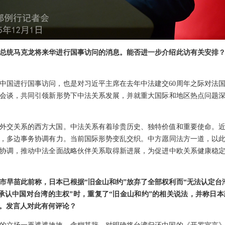
总统马克龙将来华进行国事访问的消息。能否进一步介绍此访有关安排
中国进行国事访问，也是对习近平主席在去年中法建交60周年之际对法
会谈，共同引领新形势下中法关系发展，并就重大国际和地区热点问题
外交关系的西方大国。中法关系有着珍贵历史、独特价值和重要使命。
，多边事务协调有力。当前国际形势变乱交织。中方愿同法方一道，以
协调，推动中法全面战略伙伴关系取得新进展，为促进中欧关系健康稳
市早苗此前称，日本已根据“旧金山和约”放弃了全部权利而“无法认定台湾
承认中国对台湾的主权”时，重复了“旧金山和约”的相关说法，并称日本
。发言人对此有何评论？