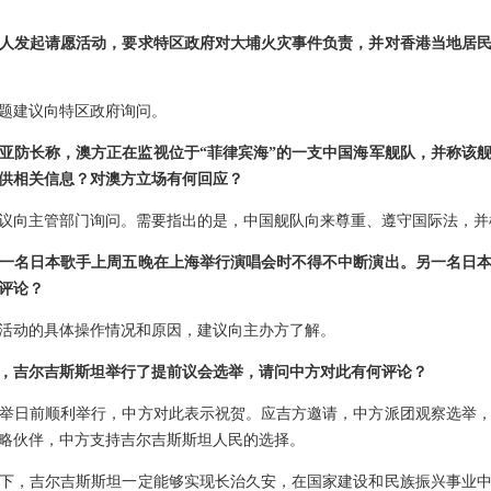
人发起请愿活动，要求特区政府对大埔火灾事件负责，并对香港当地居
题建议向特区政府询问。
亚防长称，澳方正在监视位于“菲律宾海”的一支中国海军舰队，并称该
供相关信息？对澳方立场有何回应？
议向主管部门询问。需要指出的是，中国舰队向来尊重、遵守国际法，并
一名日本歌手上周五晚在上海举行演唱会时不得不中断演出。另一名日
评论？
活动的具体操作情况和原因，建议向主办方了解。
0日，吉尔吉斯斯坦举行了提前议会选举，请问中方对此有何评论？
举日前顺利举行，中方对此表示祝贺。应吉方邀请，中方派团观察选举
略伙伴，中方支持吉尔吉斯斯坦人民的选择。
下，吉尔吉斯斯坦一定能够实现长治久安，在国家建设和民族振兴事业