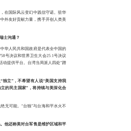
遇，在国际风云变幻中践信守诺。驻华
进中外友好贡献力量，携手开创人类美
瑞士沟通？
，中华人民共和国政府是代表全中国的
8号决议和世界卫生大会25.1号决议
活动提供平台。台湾当局派人四处“蹭
“独立”，不希望有人说“美国支持我
独立的民主国家”，将持续与美深化合
绝无可能。“台独”与台海和平水火不
码。他还称美对台军售是维护区域和平