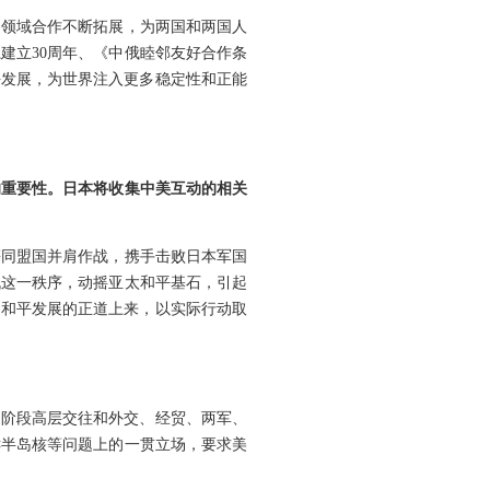
各领域合作不断拓展，为两国和两国人
建立30周年、《中俄睦邻友好合作条
平发展，为世界注入更多稳定性和正能
的重要性。日本将收集中美互动的相关
等同盟国并肩作战，携手击败日本军国
战这一秩序，动摇亚太和平基石，引起
、和平发展的正道上来，以实际行动取
下阶段高层交往和外交、经贸、两军、
鲜半岛核等问题上的一贯立场，要求美