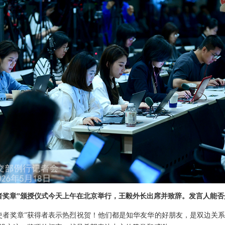
者奖章”颁授仪式今天上午在北京举行，王毅外长出席并致辞。发言人能
使者奖章”获得者表示热烈祝贺！他们都是知华友华的好朋友，是双边关