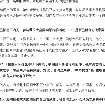
设立这一奖项的初衷，就是希望表达中方的赞赏和感谢。
情尚义的国度，始终积极为世界和平安宁担当尽责，与世界共享发展机
也是向各国介绍中国的重要桥梁。我们希望并相信会有更多杰出使者为促
已抵达日内瓦，参与世卫大会同期举行的活动。中方是否已就台方此举同
方严正立场。世界上只有一个中国，台湾是中国领土不可分割的一部分
织处理涉台问题必须按照一个中国原则来处理，这也是联合国大会第275
建交国同中国台湾地区开展任何形式的官方往来，坚决反对为“台独”分裂
能是自取其辱，注定失败。
在15日播出的媒体专访中表示，美国对台政策没有改变，他不希望有人
求战争，希望两岸保持冷静。对此，台湾当局称，“中华民国”是“主权
。发言人对此有何评论？
的表态。台湾是中国领土不可分割的一部分，从来不是一个国家，今后也
统一才是光明大道。民进党当局应该认清大势，面对现实，悬崖勒马。
导人”赖清德要求美国继续向台出售武器，称台湾永远不会沦为交易的筹