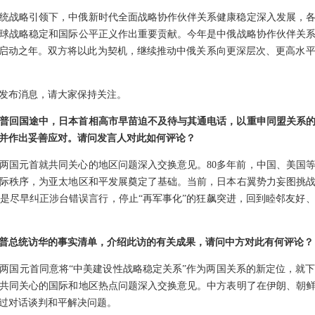
统战略引领下，中俄新时代全面战略协作伙伴关系健康稳定深入发展，
球战略稳定和国际公平正义作出重要贡献。今年是中俄战略协作伙伴关系
年”启动之年。双方将以此为契机，继续推动中俄关系向更深层次、更高水
发布消息，请大家保持关注。
普回国途中，日本首相高市早苗迫不及待与其通电话，以重申同盟关系
并作出妥善应对。请问发言人对此如何评论？
两国元首就共同关心的地区问题深入交换意见。80多年前，中国、美国
际秩序，为亚太地区和平发展奠定了基础。当前，日本右翼势力妄图挑
是尽早纠正涉台错误言行，停止“再军事化”的狂飙突进，回到睦邻友好
普总统访华的事实清单，介绍此访的有关成果，请问中方对此有何评论？
两国元首同意将“中美建设性战略稳定关系”作为两国关系的新定位，就
共同关心的国际和地区热点问题深入交换意见。中方表明了在伊朗、朝
过对话谈判和平解决问题。