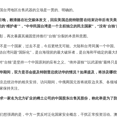
国台湾地区出售武器的立场是一贯的、明确的。
7日晚，赖清德在社交媒体发文，回应美国总统特朗普在结束访华后有关美
的‘维护者’”，“中华民国台湾是一个主权独立的民主国家”，“没有‘台独
彰，再次暴露其顽固坚持推行“台独”分裂的本质和意图。
不是一个国家，过去不是，今后更绝无可能。大陆和台湾同属一个中国
推动台湾问题“国际化”，是台海现状的最大破坏者，是台海和平稳定的最大
对“台独”是坚持一个中国原则的应有之义。“倚外谋独”“以武谋独”最终只
华期间，双方是否会提及特朗普总统访华的情况？如果提及，将涉及哪些
京总统访华的相关安排。访问期间，中俄两国元首将就双边关系、各领
家保持关注。
求一家名为北方矿业的稀土公司的中国股东出售其股份，称此举是为了
们想强调的是，中方一贯反对泛化国家安全概念，干扰正常投资活动。