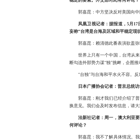
稳定的要素。外交部对此有何评论？
郭嘉昆：中方坚决反对美国向中
凤凰卫视记者：据报道，5月1
妄称“台湾是台海及区域和平稳定现状
郭嘉昆：赖清德此番表演欲盖弥
世界上只有一个中国，台湾从来
断勾连外部势力谋“独”挑衅，企图
“台独”与台海和平水火不容。反
日本广播协会记者：普京总统访
郭嘉昆：刚才我们已经介绍了普
换意见。我们会及时发布信息，请大
法新社记者：周一，澳大利亚要
何评论？
郭嘉昆：我不了解具体情况。我