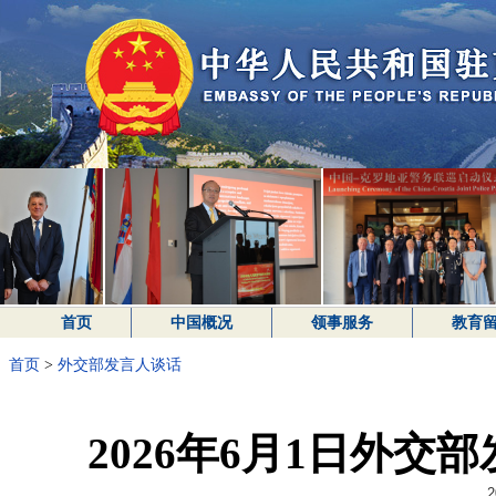
首页
中国概况
领事服务
教育
首页
>
外交部发言人谈话
2026年6月1日外
2