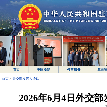
首页
中国概况
领事服务
教育
首页
>
外交部发言人谈话
2026年6月4日外
2