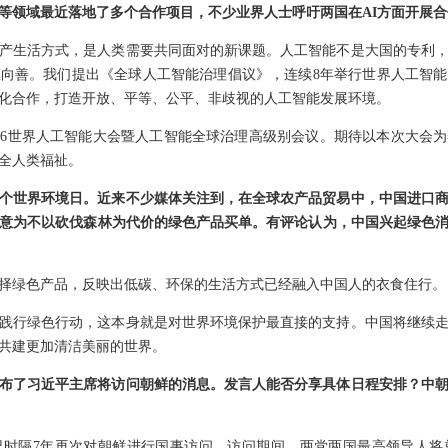
等领域最近落地了多个合作项目，不少业界人士呼吁两国在AI方面开展
产生活方式，是人类需要共同面对的新课题。人工智能不是大国的专利
向善。我们提出《全球人工智能治理倡议》，连续8年举行世界人工智
化合作，打造开放、平等、公平、非歧视的人工智能发展环境。
026世界人工智能大会暨人工智能全球治理高级别会议。期待以本次大会
全人类福祉。
5个世界环境日。近来不少媒体关注到，在全球农产品贸易中，中国进口
愿意为不以砍伐森林为代价的绿色产品买单。有评论认为，中国兴起绿色
择绿色产品，反映出低碳、环保的生活方式已经融入中国人的衣食住行。
，践行绿色行动，这本身就是对世界环境保护最直接的支持。中国将继续
共建更加清洁美丽的世界。
布了习近平主席将访问朝鲜的消息。发言人能否分享具体日程安排？中
记时隔7年再次对朝鲜进行国事访问。访问期间，两党两国最高领导人将