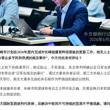
崎市计划在2026年度内完成对长崎核爆资料馆展板的更新工作。相关人
“杀害众多平民和俘虏的南京事件”。中方对此有何评论？
义犯下的残暴罪行，铁证如山，不容篡改。东京审判明确认定日军在南
用专章论述“日军在南京的暴行”，通过大量幸存者证词、第三方外籍人士
天罪行。南京大屠杀元凶松井石根作为甲级战犯被处以绞刑。
本核爆幸存者、长崎市民团体和有识之士呼吁应正确、完整反映日本军
主义彻底切割。
方国际贸易谈判代表称，应解决中欧间不可持续的贸易不平衡现象。请