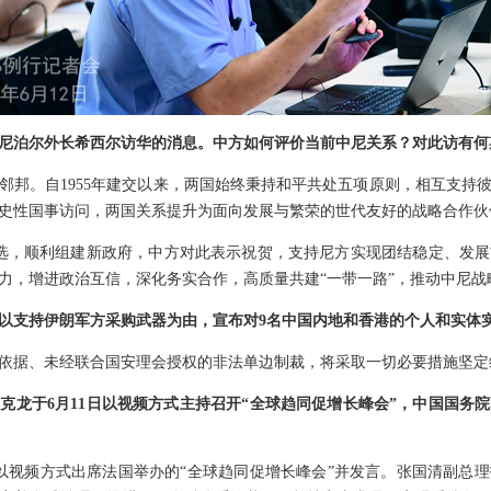
尼泊尔外长希西尔访华的消息。中方如何评价当前中尼关系？对此访有何
邻邦。自1955年建交以来，两国始终秉持和平共处五项原则，相互支持彼
历史性国事访问，两国关系提升为面向发展与繁荣的世代友好的战略合作伙
选，顺利组建新政府，中方对此表示祝贺，支持尼方实现团结稳定、发
力，增进政治互信，深化务实合作，高质量共建“一带一路”，推动中尼战
以支持伊朗军方采购武器为由，宣布对9名中国内地和香港的个人和实体
依据、未经联合国安理会授权的非法单边制裁，将采取一切必要措施坚定
克龙于6月11日以视频方式主持召开“全球趋同促增长峰会”，中国国务
理以视频方式出席法国举办的“全球趋同促增长峰会”并发言。张国清副总