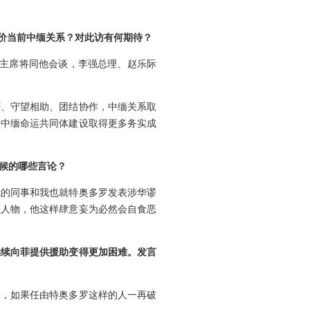
评价当前中缅关系？对此访有何期待？
平主席将同他会谈，李强总理、赵乐际
苦、守望相助、团结协作，中缅关系取
动中缅命运共同体建设取得更多务实成
候的哪些言论？
我的同事和我也就特奥多罗发表涉华谬
性人物，他这样肆意妄为必然会自食恶
继续向菲提供援助变得更加困难。发言
是，如果任由特奥多罗这样的人一再破