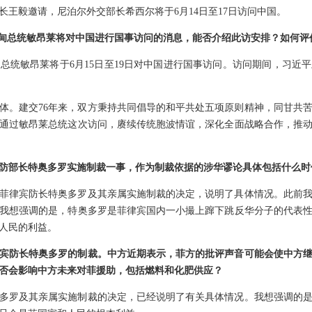
长王毅邀请，尼泊尔外交部长希西尔将于6月14日至17日访问中国。
缅甸总统敏昂莱将对中国进行国事访问的消息，能否介绍此访安排？如何
总统敏昂莱将于6月15日至19日对中国进行国事访问。访问期间，习近
体。建交76年来，双方秉持共同倡导的和平共处五项原则精神，同甘共
通过敏昂莱总统这次访问，赓续传统胞波情谊，深化全面战略合作，推
防部长特奥多罗实施制裁一事，作为制裁依据的涉华谬论具体包括什么时
菲律宾防长特奥多罗及其亲属实施制裁的决定，说明了具体情况。此前
我想强调的是，特奥多罗是菲律宾国内一小撮上蹿下跳反华分子的代表
人民的利益。
宾防长特奥多罗的制裁。中方近期表示，菲方的批评声音可能会使中方
否会影响中方未来对菲援助，包括燃料和化肥供应？
多罗及其亲属实施制裁的决定，已经说明了有关具体情况。我想强调的