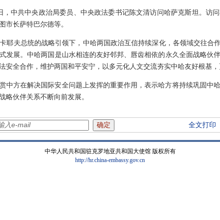
至6月1日，中共中央政治局委员、中央政法委书记陈文清访问哈萨克斯坦。
图市长萨特巴尔德等。
卡耶夫总统的战略引领下，中哈两国政治互信持续深化，各领域交往合作
式发展。中哈两国是山水相连的友好邻邦、唇齿相依的永久全面战略伙
法安全合作，维护两国和平安宁，以多元化人文交流夯实中哈友好根基，
赏中方在解决国际安全问题上发挥的重要作用，表示哈方将持续巩固中
战略伙伴关系不断向前发展。
全文打印
中华人民共和国驻克罗地亚共和国大使馆 版权所有
http://hr.china-embassy.gov.cn