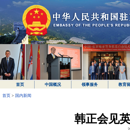
首页
中国概况
领事服务
教育
首页
>
国内新闻
韩正会见
2