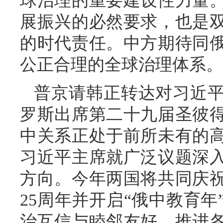
球治理的重要建设性力量
展振兴的必然要求，也是
的时代责任。中方期待同
公正合理的全球治理体系。
普京请韩正转达对习近
罗斯出席第二十九届圣彼
中关系正处于前所未有的
习近平主席就广泛议题深
方向。今年两国将共同庆
25周年并开启“俄中教育
治互信与睦邻友好，推进